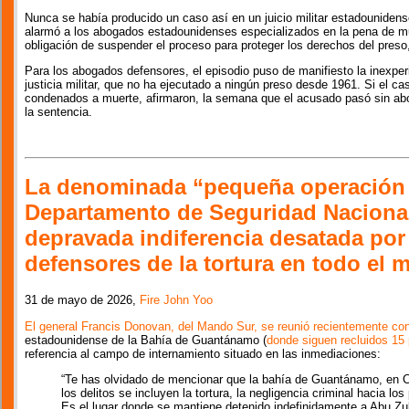
Nunca se había producido un caso así en un juicio militar estadouniden
alarmó a los abogados estadounidenses especializados en la pena de mu
obligación de suspender el proceso para proteger los derechos del preso
Para los abogados defensores, el episodio puso de manifiesto la inexper
justicia militar, que no ha ejecutado a ningún preso desde 1961. Si el ca
condenados a muerte, afirmaron, la semana que el acusado pasó sin abog
la sentencia.
La denominada “pequeña operación 
Departamento de Seguridad Nacional
depravada indiferencia desatada por
defensores de la tortura en todo el
31 de mayo de 2026,
Fire John Yoo
El general Francis Donovan, del Mando Sur, se reunió recientemente con 
estadounidense de la Bahía de Guantánamo (
donde siguen recluidos 15 
referencia al campo de internamiento situado en las inmediaciones:
“Te has olvidado de mencionar que la bahía de Guantánamo, en C
los delitos se incluyen la tortura, la negligencia criminal hacia l
Es el lugar donde se mantiene detenido indefinidamente a Abu Zub