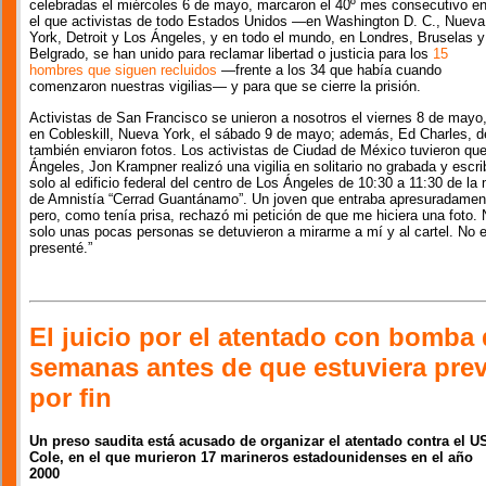
celebradas el miércoles 6 de mayo, marcaron el 40º mes consecutivo e
el que activistas de todo Estados Unidos —en Washington D. C., Nueva
York, Detroit y Los Ángeles, y en todo el mundo, en Londres, Bruselas y
Belgrado, se han unido para reclamar libertad o justicia para los
15
hombres que siguen recluidos
—frente a los 34 que había cuando
comenzaron nuestras vigilias— y para que se cierre la prisión.
Activistas de San Francisco se unieron a nosotros el viernes 8 de mayo
en Cobleskill, Nueva York, el sábado 9 de mayo; además, Ed Charles, d
también enviaron fotos. Los activistas de Ciudad de México tuvieron que
Ángeles, Jon Krampner realizó una vigilia en solitario no grabada y escribi
solo al edificio federal del centro de Los Ángeles de 10:30 a 11:30 de l
de Amnistía “Cerrad Guantánamo”. Un joven que entraba apresuradament
pero, como tenía prisa, rechazó mi petición de que me hiciera una foto.
solo unas pocas personas se detuvieron a mirarme a mí y al cartel. No
presenté.”
El juicio por el atentado con bomba
semanas antes de que estuviera pre
por fin
Un preso saudita está acusado de organizar el atentado contra el U
Cole, en el que murieron 17 marineros estadounidenses en el año
2000