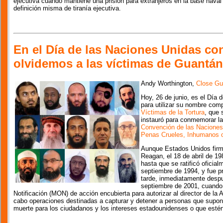
ejecutiva cuando mantiene una prisión para extranjeros en la base naval
definición misma de tiranía ejecutiva.
En el Día de las Naciones Unidas con
olvidemos a las víctimas de Guantá
Andy Worthington,
Close G
Hoy, 26 de junio, es el Día 
para utilizar su nombre comp
Víctimas de la Tortura
, que 
instauró para conmemorar la 
Convención de las Naciones 
Penas Crueles, Inhumanos 
Aunque Estados Unidos firm
Reagan, el 18 de abril de 1
hasta que se ratificó oficial
septiembre de 1994, y fue 
tarde, inmediatamente despué
septiembre de 2001, cuand
Notificación (MON) de acción encubierta para autorizar al director de la A
cabo operaciones destinadas a capturar y detener a personas que supo
muerte para los ciudadanos y los intereses estadounidenses o que estén 