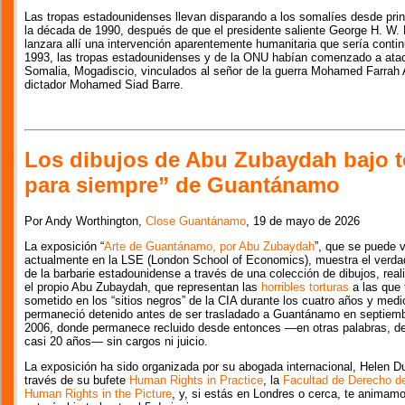
Las tropas estadounidenses llevan disparando a los somalíes desde prin
la década de 1990, después de que el presidente saliente George H. W.
lanzara allí una intervención aparentemente humanitaria que sería continu
1993, las tropas estadounidenses y de la ONU habían comenzado a atacar
Somalia, Mogadiscio, vinculados al señor de la guerra Mohamed Farrah A
dictador Mohamed Siad Barre.
Los dibujos de Abu Zubaydah bajo to
para siempre” de Guantánamo
Por Andy Worthington,
Close Guantánamo
, 19 de mayo de 2026
La exposición “
Arte de Guantánamo, por Abu Zubaydah
”, que se puede v
actualmente en la LSE (London School of Economics), muestra el verdad
de la barbarie estadounidense a través de una colección de dibujos, real
el propio Abu Zubaydah, que representan las
horribles torturas
a las que 
sometido en los “sitios negros” de la CIA durante los cuatro años y medi
permaneció detenido antes de ser trasladado a Guantánamo en septiem
2006, donde permanece recluido desde entonces —en otras palabras, d
casi 20 años— sin cargos ni juicio.
La exposición ha sido organizada por su abogada internacional, Helen Du
través de su bufete
Human Rights in Practice
, la
Facultad de Derecho d
Human Rights in the Picture
, y, si estás en Londres o cerca, te animamos