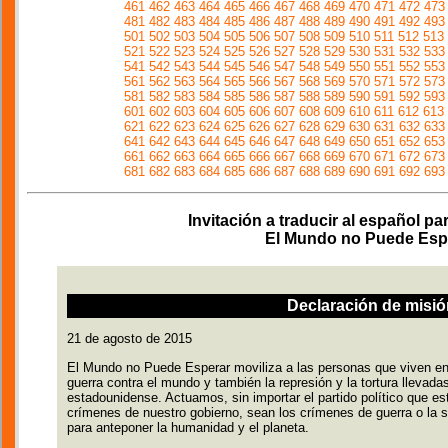
461
462
463
464
465
466
467
468
469
470
471
472
473
481
482
483
484
485
486
487
488
489
490
491
492
493
501
502
503
504
505
506
507
508
509
510
511
512
513
521
522
523
524
525
526
527
528
529
530
531
532
533
541
542
543
544
545
546
547
548
549
550
551
552
553
561
562
563
564
565
566
567
568
569
570
571
572
573
581
582
583
584
585
586
587
588
589
590
591
592
593
601
602
603
604
605
606
607
608
609
610
611
612
613
621
622
623
624
625
626
627
628
629
630
631
632
633
641
642
643
644
645
646
647
648
649
650
651
652
653
661
662
663
664
665
666
667
668
669
670
671
672
673
681
682
683
684
685
686
687
688
689
690
691
692
693
Invitación a traducir al español par
El Mundo no Puede Esp
Declaración de misió
21 de agosto de 2015
El Mundo no Puede Esperar moviliza a las personas que viven en 
guerra contra el mundo y también la represión y la tortura llevada
estadounidense. Actuamos, sin importar el partido político que est
crímenes de nuestro gobierno, sean los crímenes de guerra o la 
para anteponer la humanidad y el planeta.