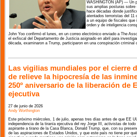
WASHINGTON (AP) — Un prof
sus amplias posturas sobre 
hace décadas donde justificó
atentados terroristas del 11
a un equipo de fiscales que 
orden y de inteligencia cons
John Yoo confirmó el lunes, en un correo electrónico enviado a The Ass
el exfiscal del Departamento de Justicia asignado en abril para investigar
década, examinaron a Trump, participaron en una conspiración criminal c
Las vigilias mundiales por el cierr
de relieve la hipocresía de las inmin
250º aniversario de la liberación de E
ejecutiva
27 de junio de 2026
Andy Worthington
Este próximo miércoles, 1 de julio, apenas tres días antes de que EE U
independencia de la tiranía ejecutiva del rey Jorge III, activistas de to
aspirante a tirano de la Casa Blanca, Donald Trump, que, con su presenc
de las aspiraciones de Estados Unidos, y que este país no tiene por qué 