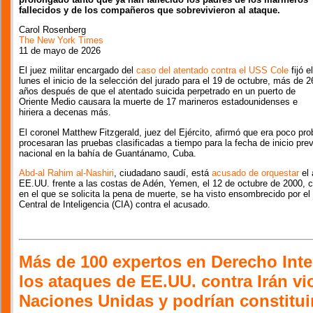
fallecidos y de los compañeros que sobrevivieron al ataque.
Carol Rosenberg
The New York Times
11 de mayo de 2026
El juez militar encargado del
caso del atentado contra el USS Cole
fijó el
lunes el inicio de la selección del jurado para el 19 de octubre, más de 2
años después de que el atentado suicida perpetrado en un puerto de
Oriente Medio causara la muerte de 17 marineros estadounidenses e
hiriera a decenas más.
El coronel Matthew Fitzgerald, juez del Ejército, afirmó que era poco p
procesaran las pruebas clasificadas a tiempo para la fecha de inicio previ
nacional en la bahía de Guantánamo, Cuba.
Abd-al Rahim al-Nashiri
, ciudadano saudí, está
acusado de orquestar
el 
EE.UU. frente a las costas de Adén, Yemen, el 12 de octubre de 2000,
en el que se solicita la pena de muerte, se ha visto ensombrecido por el 
Central de Inteligencia (CIA) contra el acusado.
Más de 100 expertos en Derecho Inte
los ataques de EE.UU. contra Irán vio
Naciones Unidas y podrían constitui