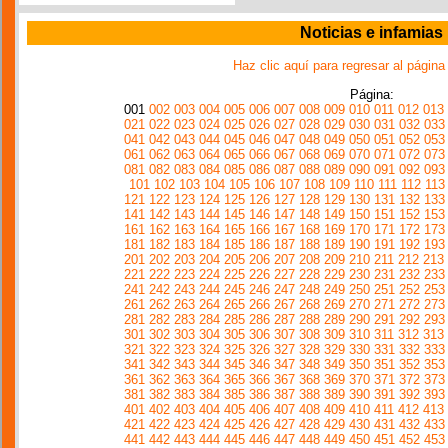
Noticias e infamias
Haz clic aquí para regresar al página
Página:
001
002
003
004
005
006
007
008
009
010
011
012
013
021
022
023
024
025
026
027
028
029
030
031
032
033
041
042
043
044
045
046
047
048
049
050
051
052
053
061
062
063
064
065
066
067
068
069
070
071
072
073
081
082
083
084
085
086
087
088
089
090
091
092
093
101
102
103
104
105
106
107
108
109
110
111
112
113
121
122
123
124
125
126
127
128
129
130
131
132
133
141
142
143
144
145
146
147
148
149
150
151
152
153
161
162
163
164
165
166
167
168
169
170
171
172
173
181
182
183
184
185
186
187
188
189
190
191
192
193
201
202
203
204
205
206
207
208
209
210
211
212
213
221
222
223
224
225
226
227
228
229
230
231
232
233
241
242
243
244
245
246
247
248
249
250
251
252
253
261
262
263
264
265
266
267
268
269
270
271
272
273
281
282
283
284
285
286
287
288
289
290
291
292
293
301
302
303
304
305
306
307
308
309
310
311
312
313
321
322
323
324
325
326
327
328
329
330
331
332
333
341
342
343
344
345
346
347
348
349
350
351
352
353
361
362
363
364
365
366
367
368
369
370
371
372
373
381
382
383
384
385
386
387
388
389
390
391
392
393
401
402
403
404
405
406
407
408
409
410
411
412
413
421
422
423
424
425
426
427
428
429
430
431
432
433
441
442
443
444
445
446
447
448
449
450
451
452
453