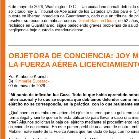
6 de mayo de 2026, Washington, D.C. – Un ciudadano somalí detenido
solicitado hoy al Tribunal de Apelación de los Estados Unidos para el Ci
puesta en libertad inmediata de Guantánamo, dado que un tribunal de pri
resolver su recurso de hábeas corpus.
Guled Hassan Duran
, de 52 años
recluidos en Guantánamo, sigue padeciendo graves problemas de salud
negligencia bajo custodia estadounidense.
OBJETORA DE CONCIENCIA: JOY M
LA FUERZA AÉREA LICENCIAMIENT
Por Kimberlie Kranich
De
Kimberlie Substack
09 de mayo de 2026
“Mi punto de inflexión fue Gaza. Todo lo que había aprendido sobr
internacional y lo que se suponía que debíamos defender como mi
ejército no se correspondía, en la práctica, con lo que realmente e
¿Qué hace un miembro en activo del ejército si cree que su gobierno es
forma ilegal y siente que se le está utilizando para llevar a cabo una mis
cree? Algunos solicitan la baja del ejército mediante el procedimiento l
objeción de conciencia. En este primer perfil de una serie de cuatro, ent
Metzler, exteniente de la Fuerza Aérea que fue dada de baja con honore