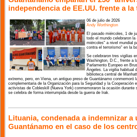
independencia de EE.UU. frente a la t
06 de julio de 2026
Andy Worthington
El pasado miércoles, 1 de ju
todo el mundo celebraron la 
miércoles" a nivel mundial par
contra el terrorismo" en la
Se celebraron tres vigilias 
Washington, D.C., frente a 
Parlamento Europeo en Bruse
Ángeles. La vigilia habitual
biblioteca central de Manhat
extremo, pero, en Viena, un antiguo preso de Guantánamo conmemoró la 
complementaria de la Organización para la Seguridad y la Cooperación e
activistas de Cobleskill (Nueva York) conmemoraron la ocasión durante su
se celebra de forma interrumpida desde la guerra de Irak.
Lituania, condenada a indemnizar a 
Guantánamo en el caso de los centro