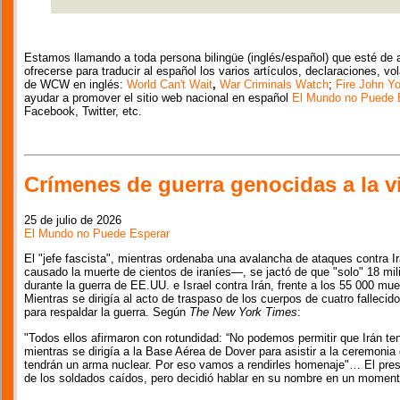
Estamos llamando a toda persona bilingüe (inglés/español) que esté de a
ofrecerse para traducir al español los varios artículos, declaraciones, vo
de WCW en inglés:
World Can't Wait
,
War Criminals Watch
;
Fire John Y
ayudar a promover el sitio web nacional en español
El Mundo no Puede 
Facebook, Twitter, etc.
Crímenes de guerra genocidas a la v
25 de julio de 2026
El Mundo no Puede Esperar
El "jefe fascista", mientras ordenaba una avalancha de ataques contra I
causado la muerte de cientos de iraníes—, se jactó de que "solo" 18 mil
durante la guerra de EE.UU. e Israel contra Irán, frente a los 55 000 mu
Mientras se dirigía al acto de traspaso de los cuerpos de cuatro falleci
para respaldar la guerra. Según
The New York Times
:
"Todos ellos afirmaron con rotundidad: “No podemos permitir que Irán te
mientras se dirigía a la Base Aérea de Dover para asistir a la ceremonia
tendrán un arma nuclear. Por eso vamos a rendirles homenaje"… El pres
de los soldados caídos, pero decidió hablar en su nombre en un momento