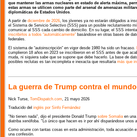
que mantener las armas nucleares en estado de alerta máxima, per
estas armas se utilicen como parte del arsenal de amenazas militar
diplomáticas de Estados Unidos
.
A partir de
diciembre de 2026
, los jóvenes ya no estarán obligados a insc
el Sistema de Servicio Selectivo (SSS) para un posible reclutamiento mili
comunicar al SSS cada cambio de domicilio. En su lugar, el SSS intenta
inscribirlos a todos “automáticamente”
basándose en otras bases de dat
federales.
El sistema de “autoinscripción” en vigor desde 1980 ha sido un fracaso.
cumplieron 18 años en 2023 se inscribieron en el SSS antes de que aca
muda, ni siquiera sabe que se supone que debe hacerlo. La base de dat
posibles reclutas es tan incompleta e inexacta que resultaría
más que inú
La guerra de Trump contra el mundo
Nick Turse,
TomDispatch.com
, 21 mayo 2026
Traducido del
inglés por Sinfo Fernández
"No tienen nada", dijo el presidente Donald Trump
sobre Somalia
en una 
diatriba xenófoba. "Lo único que hacen es ir por ahí disparándose unos a
Como ocurre con tantas cosas en esta administración, toda acusación 
una confesión.