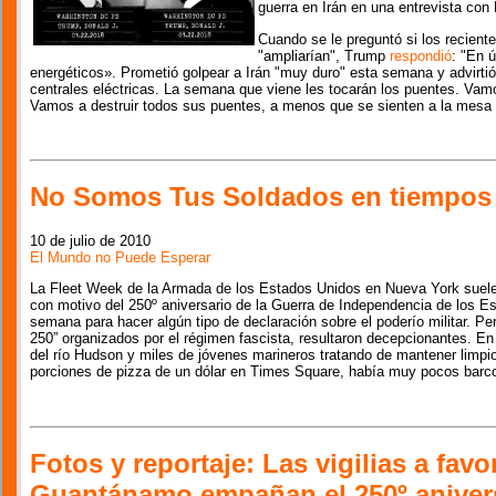
guerra en Irán en una entrevista con
Cuando se le preguntó si los recient
"ampliarían", Trump
respondió
: "En 
energéticos». Prometió golpear a Irán "muy duro" esta semana y advirtió
centrales eléctricas. La semana que viene les tocarán los puentes. Vamos
Vamos a destruir todos sus puentes, a menos que se sienten a la mesa 
No Somos Tus Soldados en tiempos 
10 de julio de 2010
El Mundo no Puede Esperar
La Fleet Week de la Armada de los Estados Unidos en Nueva York suele
con motivo del 250º aniversario de la Guerra de Independencia de los Es
semana para hacer algún tipo de declaración sobre el poderío militar. Pe
250” organizados por el régimen fascista, resultaron decepcionantes. En 
del río Hudson y miles de jóvenes marineros tratando de mantener limp
porciones de pizza de un dólar en Times Square, había muy pocos barc
Fotos y reportaje: Las vigilias a favo
Guantánamo empañan el 250º anivers