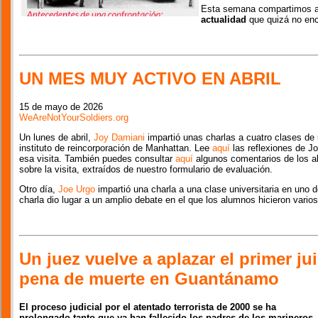
Esta semana compartimos ar
actualidad
que quizá no enc
UN MES MUY ACTIVO EN ABRIL
15 de mayo de 2026
WeAreNotYourSoldiers.org
Un lunes de abril,
Joy Damiani
impartió unas charlas a cuatro clases de
instituto de reincorporación de Manhattan. Lee
aquí
las reflexiones de J
esa visita. También puedes consultar
aquí
algunos comentarios de los 
sobre la visita, extraídos de nuestro formulario de evaluación.
Otro día,
Joe Urgo
impartió una charla a una clase universitaria en uno
charla dio lugar a un amplio debate en el que los alumnos hicieron vario
Un juez vuelve a aplazar el primer ju
pena de muerte en Guantánamo
El proceso judicial por el atentado terrorista de 2000 se ha
prolongado tanto que ya han fallecido los padres de los marineros