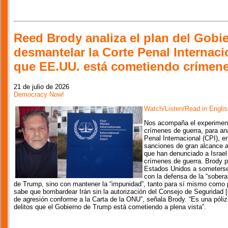
Reed Brody analiza el plan del Gobi
desmantelar la Corte Penal Interna
que EE.UU. está cometiendo crímene
21 de julio de 2026
Democracy Now!
Watch/Listen/Read in Englis
Nos acompaña el experiment
crímenes de guerra, para ana
Penal Internacional (CPI), e
sanciones de gran alcance a
que han denunciado a Israel 
crímenes de guerra. Brody p
Estados Unidos a someterse a
con la defensa de la “sober
de Trump, sino con mantener la “impunidad”, tanto para sí mismo como 
sabe que bombardear Irán sin la autorización del Consejo de Seguridad [
de agresión conforme a la Carta de la ONU”, señala Brody. “Es una póliz
delitos que el Gobierno de Trump está cometiendo a plena vista”.