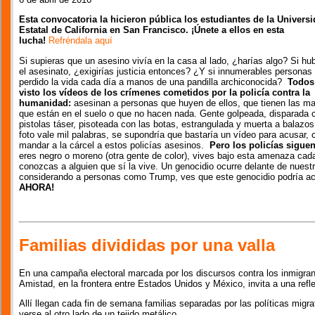
Esta convocatoria la hicieron pública los estudiantes de la Univers
Estatal de California en San Francisco. ¡Únete a ellos en esta
lucha!
Refréndala aquí
Si supieras que un asesino vivía en la casa al lado, ¿harías algo? Si hub
el asesinato, ¿exigirías justicia entonces? ¿Y si innumerables personas
perdido la vida cada día a manos de una pandilla archiconocida?
Todos
visto los vídeos de los crímenes cometidos por la policía contra la
humanidad:
asesinan a personas que huyen de ellos, que tienen las ma
que están en el suelo o que no hacen nada. Gente golpeada, disparada 
pistolas táser, pisoteada con las botas, estrangulada y muerta a balazos
foto vale mil palabras, se supondría que bastaría un vídeo para acusar,
mandar a la cárcel a estos policías asesinos.
Pero los policías sigue
eres negro o moreno (otra gente de color), vives bajo esta amenaza cada
conozcas a alguien que sí la vive. Un genocidio ocurre delante de nuestr
considerando a personas como Trump, ves que este genocidio podría a
AHORA!
Familias divididas por una valla
En una campaña electoral marcada por los discursos contra los inmigran
Amistad, en la frontera entre Estados Unidos y México, invita a una refl
Allí llegan cada fin de semana familias separadas por las políticas migr
verse al otro lado de un tejido metálico