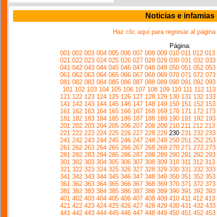
Noticias e infamias
Haz clic aquí para regresar al página
Página:
001
002
003
004
005
006
007
008
009
010
011
012
013
021
022
023
024
025
026
027
028
029
030
031
032
033
041
042
043
044
045
046
047
048
049
050
051
052
053
061
062
063
064
065
066
067
068
069
070
071
072
073
081
082
083
084
085
086
087
088
089
090
091
092
093
101
102
103
104
105
106
107
108
109
110
111
112
113
121
122
123
124
125
126
127
128
129
130
131
132
133
141
142
143
144
145
146
147
148
149
150
151
152
153
161
162
163
164
165
166
167
168
169
170
171
172
173
181
182
183
184
185
186
187
188
189
190
191
192
193
201
202
203
204
205
206
207
208
209
210
211
212
213
221
222
223
224
225
226
227
228
229
230
231
232
233
241
242
243
244
245
246
247
248
249
250
251
252
253
261
262
263
264
265
266
267
268
269
270
271
272
273
281
282
283
284
285
286
287
288
289
290
291
292
293
301
302
303
304
305
306
307
308
309
310
311
312
313
321
322
323
324
325
326
327
328
329
330
331
332
333
341
342
343
344
345
346
347
348
349
350
351
352
353
361
362
363
364
365
366
367
368
369
370
371
372
373
381
382
383
384
385
386
387
388
389
390
391
392
393
401
402
403
404
405
406
407
408
409
410
411
412
413
421
422
423
424
425
426
427
428
429
430
431
432
433
441
442
443
444
445
446
447
448
449
450
451
452
453