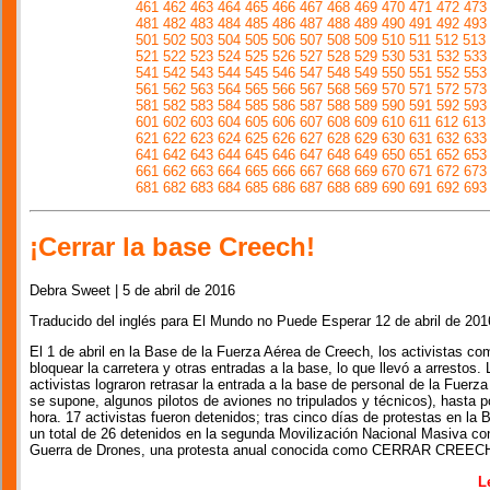
461
462
463
464
465
466
467
468
469
470
471
472
473
481
482
483
484
485
486
487
488
489
490
491
492
493
501
502
503
504
505
506
507
508
509
510
511
512
513
521
522
523
524
525
526
527
528
529
530
531
532
533
541
542
543
544
545
546
547
548
549
550
551
552
553
561
562
563
564
565
566
567
568
569
570
571
572
573
581
582
583
584
585
586
587
588
589
590
591
592
593
601
602
603
604
605
606
607
608
609
610
611
612
613
621
622
623
624
625
626
627
628
629
630
631
632
633
641
642
643
644
645
646
647
648
649
650
651
652
653
661
662
663
664
665
666
667
668
669
670
671
672
673
681
682
683
684
685
686
687
688
689
690
691
692
693
¡Cerrar la base Creech!
Debra Sweet | 5 de abril de 2016
Traducido del inglés para El Mundo no Puede Esperar 12 de abril de 201
El 1 de abril en la Base de la Fuerza Aérea de Creech, los activistas c
bloquear la carretera y otras entradas a la base, lo que llevó a arrestos.
activistas lograron retrasar la entrada a la base de personal de la Fuerza
se supone, algunos pilotos de aviones no tripulados y técnicos), hasta p
hora. 17 activistas fueron detenidos; tras cinco días de protestas en la
un total de 26 detenidos en la segunda Movilización Nacional Masiva con
Guerra de Drones, una protesta anual conocida como CERRAR CREEC
L