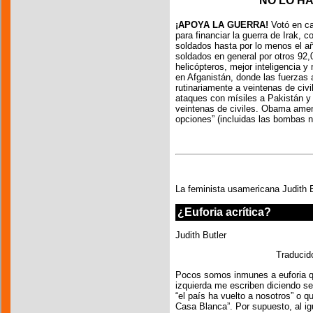
NO LO H
¡APOYA LA GUERRA!
Votó en ca
para financiar la guerra de Irak,
soldados hasta por lo menos el añ
soldados en general por otros 92
helicópteros, mejor inteligencia y
en Afganistán, donde las fuerza
rutinariamente a veintenas de ci
ataques con mísiles a Pakistán y 
veintenas de civiles. Obama amen
opciones” (incluidas las bombas n
La feminista usamericana Judith 
¿Euforia acrítica?
Judith Butler
Traducid
Pocos somos inmunes a euforia q
izquierda me escriben diciendo se
“el país ha vuelto a nosotros” o q
Casa Blanca”. Por supuesto, al i