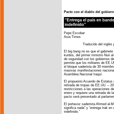
Pacto con el diablo del gobiern
“Entrega el país en bande
indefinido”
Pepe Escobar
Asia Times
Traducido del inglés
El big bang no es que el gabinet
kurdos, del primer ministro Nuri a
de seguridad con los gobiernos 
permite que los militares de EE.U
el bloque saderista de 30 miembro
masivas manifestaciones nacionale
Asamblea Nacional Iraquí.
El propuesto Acuerdo de Estatus d
retirada de tropas de EE.UU. – 2
restricciones a las operaciones 
enero y requiere una retirada de l
pacto será presentado al parlame
El portavoz saderista Ahmed al-M
significa nada” y “entrega Irak en
indefinido.”