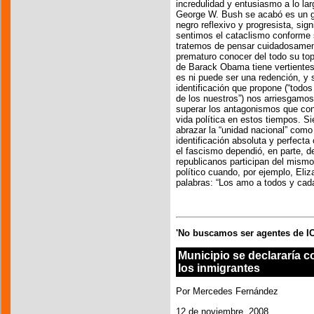
incredulidad y entusiasmo a lo la
George W. Bush se acabó es un g
negro reflexivo y progresista, signi
sentimos el cataclismo conforme 
tratemos de pensar cuidadosamen
prematuro conocer del todo su topo
de Barack Obama tiene vertientes
es ni puede ser una redención, y
identificación que propone (“tod
de los nuestros”) nos arriesgamo
superar los antagonismos que const
vida política en estos tiempos. 
abrazar la “unidad nacional” como
identificación absoluta y perfecta
el fascismo dependió, en parte, de 
republicanos participan del mismo
político cuando, por ejemplo, Eliz
palabras: “Los amo a todos y cad
'No buscamos ser agentes de I
Municipio se declararía 
los inmigrantes
Por Mercedes Fernández
12 de noviembre, 2008