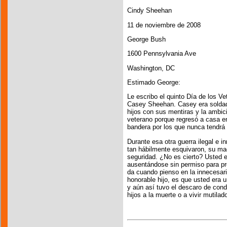
Cindy Sheehan
11 de noviembre de 2008
George Bush
1600 Pennsylvania Ave
Washington, DC
Estimado George:
Le escribo el quinto Día de los Ve
Casey Sheehan. Casey era soldado
hijos con sus mentiras y la ambic
veterano porque regresó a casa en
bandera por los que nunca tendrá
Durante esa otra guerra ilegal e i
tan hábilmente esquivaron, su ma
seguridad. ¿No es cierto? Usted
ausentándose sin permiso para p
da cuando pienso en la innecesari
honorable hijo, es que usted era 
y aún así tuvo el descaro de con
hijos a la muerte o a vivir mutilad