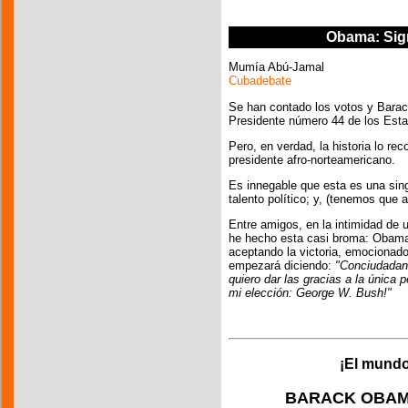
Obama: Sign
Mumía Abú-Jamal
Cubadebate
Se han contado los votos y Barac
Presidente número 44 de los Est
Pero, en verdad, la historia lo re
presidente afro-norteamericano.
Es innegable que esta es una sing
talento político; y, (tenemos que a
Entre amigos, en la intimidad de u
he hecho esta casi broma: Obama
aceptando la victoria, emocionado 
empezará diciendo:
"Conciudadano
quiero dar las gracias a la única 
mi elección: George W. Bush!"
¡El mundo
BARACK OBAMA