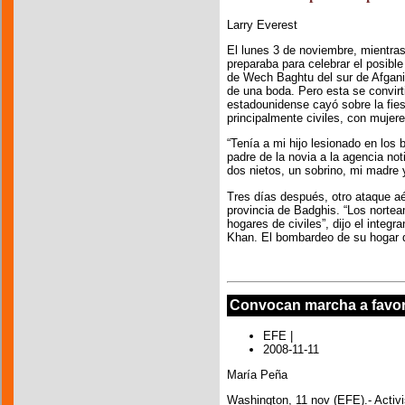
Larry Everest
El lunes 3 de noviembre, mientr
preparaba para celebrar el posibl
de Wech Baghtu del sur de Afgani
de una boda. Pero esta se convirt
estadounidense cayó sobre la fie
principalmente civiles, con mujere
“Tenía a mi hijo lesionado en los 
padre de la novia a la agencia not
dos nietos, un sobrino, mi madre 
Tres días después, otro ataque a
provincia de Badghis. “Los nort
hogares de civiles”, dijo el inte
Khan. El bombardeo de su hogar d
Convocan marcha a favor 
EFE |
2008-11-11
María Peña
Washington, 11 nov (EFE).- Activ