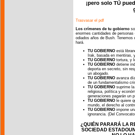
¡pero solo TÚ pued
Trasvasar el pdf
Los crímenes de tu gobierno
so
enormes cantidades de personas e
odiados años de Bush. Tenemos qu
hará.
TU GOBIERNO
está libran
Irak, basada en mentiras, y
TU GOBIERNO
tortura, y 
TU GOBIERNO
detiene in
deporta en secreto, sin res
un abogado.
TU GOBIERNO
avanza día 
de un fundamentalismo crist
TU GOBIERNO
suprime la
religiosa, política y económ
generaciones pagarán un pre
TU GOBIERNO
le quiere qu
mundo, el derecho al contro
TU GOBIERNO
impone una 
ignorancia. (Del Convoc
¿QUIÉN PARARÁ LA R
SOCIEDAD ESTADOUNI