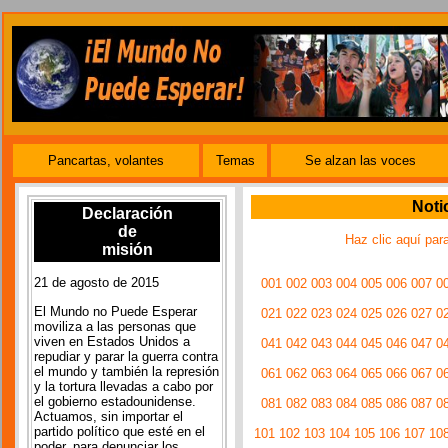
Pancartas, volantes
Temas
Se alzan las voces
Noti
Declaración
de
Haz clic aquí par
misión
21 de agosto de 2015
001
002
003
004
005
006
007
0
El Mundo no Puede Esperar
021
022
023
024
025
026
027
0
moviliza a las personas que
viven en Estados Unidos a
041
042
043
044
045
046
047
0
repudiar y parar la guerra contra
el mundo y también la represión
061
062
063
064
065
066
067
0
y la tortura llevadas a cabo por
el gobierno estadounidense.
081
082
083
084
085
086
087
0
Actuamos, sin importar el
partido político que esté en el
101
102
103
104
105
106
107
10
poder, para denunciar los