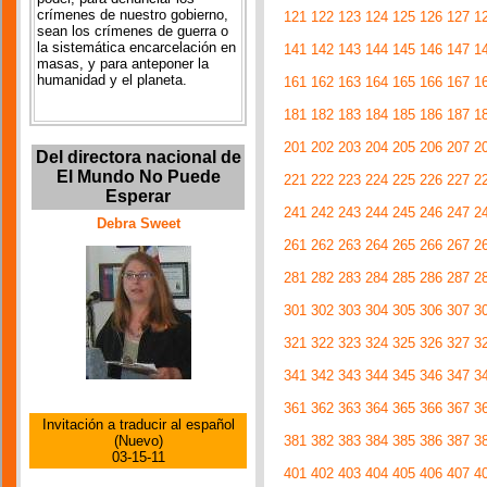
crímenes de nuestro gobierno,
121
122
123
124
125
126
127
1
sean los crímenes de guerra o
la sistemática encarcelación en
141
142
143
144
145
146
147
1
masas, y para anteponer la
humanidad y el planeta.
161
162
163
164
165
166
167
1
181
182
183
184
185
186
187
1
201
202
203
204
205
206
207
2
Del directora nacional de
El Mundo No Puede
221
222
223
224
225
226
227
2
Esperar
241
242
243
244
245
246
247
2
Debra Sweet
261
262
263
264
265
266
267
2
281
282
283
284
285
286
287
2
301
302
303
304
305
306
307
3
321
322
323
324
325
326
327
3
341
342
343
344
345
346
347
3
361
362
363
364
365
366
367
3
Invitación a traducir al español
381
382
383
384
385
386
387
3
(Nuevo)
03-15-11
401
402
403
404
405
406
407
4