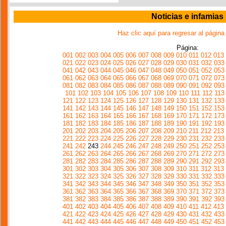
Noticias e infamias
Haz clic aquí para regresar al página
Página:
001
002
003
004
005
006
007
008
009
010
011
012
013
021
022
023
024
025
026
027
028
029
030
031
032
033
041
042
043
044
045
046
047
048
049
050
051
052
053
061
062
063
064
065
066
067
068
069
070
071
072
073
081
082
083
084
085
086
087
088
089
090
091
092
093
101
102
103
104
105
106
107
108
109
110
111
112
113
121
122
123
124
125
126
127
128
129
130
131
132
133
141
142
143
144
145
146
147
148
149
150
151
152
153
161
162
163
164
165
166
167
168
169
170
171
172
173
181
182
183
184
185
186
187
188
189
190
191
192
193
201
202
203
204
205
206
207
208
209
210
211
212
213
221
222
223
224
225
226
227
228
229
230
231
232
233
241
242
243
244
245
246
247
248
249
250
251
252
253
261
262
263
264
265
266
267
268
269
270
271
272
273
281
282
283
284
285
286
287
288
289
290
291
292
293
301
302
303
304
305
306
307
308
309
310
311
312
313
321
322
323
324
325
326
327
328
329
330
331
332
333
341
342
343
344
345
346
347
348
349
350
351
352
353
361
362
363
364
365
366
367
368
369
370
371
372
373
381
382
383
384
385
386
387
388
389
390
391
392
393
401
402
403
404
405
406
407
408
409
410
411
412
413
421
422
423
424
425
426
427
428
429
430
431
432
433
441
442
443
444
445
446
447
448
449
450
451
452
453