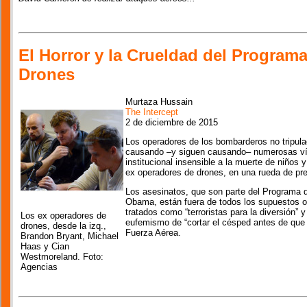
El Horror y la Crueldad del Program
Drones
Murtaza Hussain
The Intercept
2 de diciembre de 2015
Los operadores de los bombarderos no tripu
causando –y siguen causando– numerosas víct
institucional insensible a la muerte de niños 
ex operadores de drones, en una rueda de pr
Los asesinatos, que son parte del Programa 
Obama, están fuera de todos los supuestos ob
tratados como “terroristas para la diversión” 
Los ex operadores de
eufemismo de “cortar el césped antes de que 
drones, desde la izq.,
Fuerza Aérea.
Brandon Bryant, Michael
Haas y Cian
Westmoreland. Foto:
Agencias