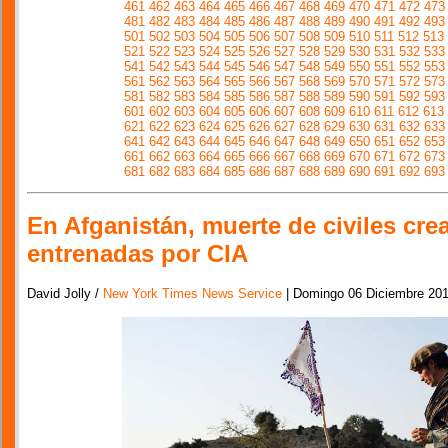
461
462
463
464
465
466
467
468
469
470
471
472
473
481
482
483
484
485
486
487
488
489
490
491
492
493
501
502
503
504
505
506
507
508
509
510
511
512
513
521
522
523
524
525
526
527
528
529
530
531
532
533
541
542
543
544
545
546
547
548
549
550
551
552
553
561
562
563
564
565
566
567
568
569
570
571
572
573
581
582
583
584
585
586
587
588
589
590
591
592
593
601
602
603
604
605
606
607
608
609
610
611
612
613
621
622
623
624
625
626
627
628
629
630
631
632
633
641
642
643
644
645
646
647
648
649
650
651
652
653
661
662
663
664
665
666
667
668
669
670
671
672
673
681
682
683
684
685
686
687
688
689
690
691
692
693
En Afganistán, muerte de civiles cre
entrenadas por CIA
David Jolly /
New York Times News Service
| Domingo 06 Diciembre 20