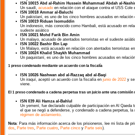
ISN 10015 Abd al-Rahim Hussein Muhammad Abdah al-Nashir
Un saudí,
acusado
en relación con el ataque contra el USS Cole 
ISN 10018 Ammar al-Baluchi
Un pakistaní, es uno de los cinco hombres acusados en relación 
ISN 10019 Riduan Isomuddin
Un indonesio, más conocido como Hambali, está acusado en relaci
sudeste asiático
ISN 10021 Mohd Farik Bin Amin
Un malayo, acusado de atentados terroristas en el sudeste asiáti
ISN 10022 Bashir Bin Lap
Un Malayo, está acusado en relación con atentados terroristas en
ISN 10024 Khalid Shaykh Muhammad
Un paquistaní, es uno de los cinco hombres acusados en relación
1 preso condenado mediante un acuerdo con la fiscalía
ISN 10026 Nashwan abd al-Razzaq abd al-Baqi
Un iraquí, aceptó un acuerdo con la fiscalía en
junio de 2022
y se 
viene.
El 1 preso condenado a cadena perpetua tras un juicio ante una comisión m
ISN 039 Ali Hamza al-Bahlul
Un yemení, fue declarado culpable de participación en Al Qaeda tr
el que se negó a defenderse, y condenado a cadena perpetua, la 
régimen de aislamiento
.
Nota
: Para más información acerca de los prisioneros, lee mi lista de pris
dos
,
Parte tres
,
Parte cuatro
,
Parte cinco
y
Parte seis
).