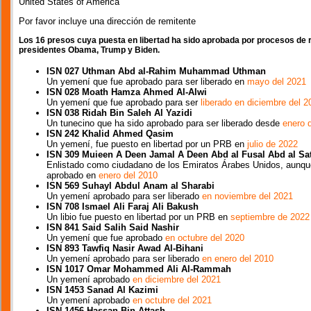
United States of America
Por favor incluye una dirección de remitente
Los 16 presos cuya puesta en libertad ha sido aprobada por procesos de re
presidentes Obama, Trump y Biden.
ISN 027 Uthman Abd al-Rahim Muhammad Uthman
Un yemení que fue aprobado para ser liberado en
mayo del 2021
ISN 028 Moath Hamza Ahmed Al-Alwi
Un yemení que fue aprobado para ser
liberado en diciembre del 2
ISN 038 Ridah Bin Saleh Al Yazidi
Un tunecino que ha sido aprobado para ser liberado desde
enero 
ISN 242 Khalid Ahmed Qasim
Un yemení, fue puesto en libertad por un PRB en
julio de 2022
ISN 309 Muieen A Deen Jamal A Deen Abd al Fusal Abd al Sat
Enlistado como ciudadano de los Emiratos Árabes Unidos, aunque
aprobado en
enero del 2010
ISN 569 Suhayl Abdul Anam al Sharabi
Un yemení aprobado para ser liberado
en noviembre del 2021
ISN 708 Ismael Ali Faraj Ali Bakush
Un libio fue puesto en libertad por un PRB en
septiembre de 2022
ISN 841 Said Salih Said Nashir
Un yemení que fue aprobado
en octubre del 2020
ISN 893 Tawfiq Nasir Awad Al-Bihani
Un yemení aprobado para ser liberado
en enero del 2010
ISN 1017 Omar Mohammed Ali Al-Rammah
Un yemení aprobado
en diciembre del 2021
ISN 1453 Sanad Al Kazimi
Un yemení aprobado
en octubre del 2021
ISN 1456 Hassan Bin Attash