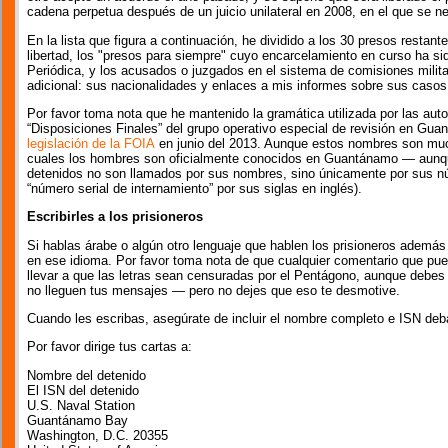
cadena perpetua después de un juicio unilateral en 2008, en el que se 
En la lista que figura a continuación, he dividido a los 30 presos resta
libertad, los "presos para siempre" cuyo encarcelamiento en curso ha si
Periódica, y los acusados o juzgados en el sistema de comisiones milita
adicional: sus nacionalidades y enlaces a mis informes sobre sus casos
Por favor toma nota que he mantenido la gramática utilizada por las aut
“Disposiciones Finales” del grupo operativo especial de revisión en Gu
legislación de la FOIA
en junio del 2013. Aunque estos nombres son muc
cuales los hombres son oficialmente conocidos en Guantánamo — aunque
detenidos no son llamados por sus nombres, sino únicamente por sus núm
“número serial de internamiento” por sus siglas en inglés).
Escribirles a los prisioneros
Si hablas árabe o algún otro lenguaje que hablen los prisioneros además de
en ese idioma. Por favor toma nota de que cualquier comentario que pued
llevar a que las letras sean censuradas por el Pentágono, aunque debe
no lleguen tus mensajes — pero no dejes que eso te desmotive.
Cuando les escribas, asegúrate de incluir el nombre completo e ISN deb
Por favor dirige tus cartas a:
Nombre del detenido
El ISN del detenido
U.S. Naval Station
Guantánamo Bay
Washington, D.C. 20355