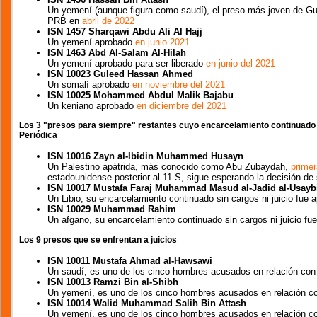
Un yemení (aunque figura como saudí), el preso más joven de Gu
PRB en
abril de 2022
ISN 1457 Sharqawi Abdu Ali Al Hajj
Un yemení aprobado
en junio 2021
ISN 1463 Abd Al-Salam Al-Hilah
Un yemení aprobado para ser liberado
en junio del 2021
ISN 10023 Guleed Hassan Ahmed
Un somalí aprobado
en noviembre del 2021
ISN 10025 Mohammed Abdul Malik Bajabu
Un keniano aprobado
en diciembre del 2021
Los 3 "presos para siempre" restantes cuyo encarcelamiento continuado 
Periódica
ISN 10016 Zayn al-Ibidin Muhammed Husayn
Un Palestino apátrida, más conocido como Abu Zubaydah,
primer
estadounidense posterior al 11-S, sigue esperando la decisión de
ISN 10017 Mustafa Faraj Muhammad Masud al-Jadid al-Usayb
Un Libio, su encarcelamiento continuado sin cargos ni juicio fu
ISN 10029 Muhammad Rahim
Un afgano, su encarcelamiento continuado sin cargos ni juicio f
Los 9 presos que se enfrentan a juicios
ISN 10011 Mustafa Ahmad al-Hawsawi
Un saudí, es uno de los cinco hombres acusados en relación con 
ISN 10013 Ramzi Bin al-Shibh
Un yemení, es uno de los cinco hombres acusados en relación co
ISN 10014 Walid Muhammad Salih Bin Attash
Un yemení, es uno de los cinco hombres acusados en relación co