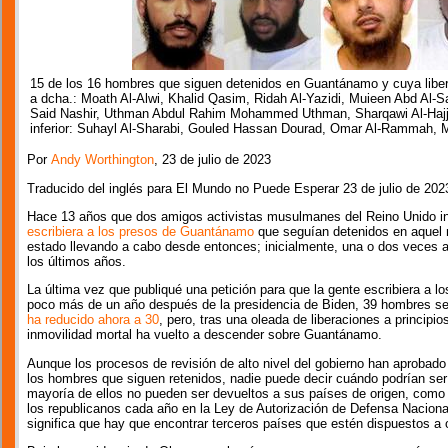
15 de los 16 hombres que siguen detenidos en Guantánamo y cuya liberac
a dcha.: Moath Al-Alwi, Khalid Qasim, Ridah Al-Yazidi, Muieen Abd Al-Satt
Said Nashir, Uthman Abdul Rahim Mohammed Uthman, Sharqawi Al-Hajj, 
inferior: Suhayl Al-Sharabi, Gouled Hassan Dourad, Omar Al-Rammah,
Por
Andy Worthington
, 23 de julio de 2023
Traducido del inglés para El Mundo no Puede Esperar 23 de julio de 202
Hace 13 años que dos amigos activistas musulmanes del Reino Unido ini
escribiera a los presos de Guantánamo
que seguían detenidos en aquel m
estado llevando a cabo desde entonces; inicialmente, una o dos veces 
los últimos años.
La última vez que publiqué una petición para que la gente escribiera a 
poco más de un año después de la presidencia de Biden, 39 hombres seg
ha reducido ahora a 30
, pero, tras una oleada de liberaciones a princip
inmovilidad mortal ha vuelto a descender sobre Guantánamo.
Aunque los procesos de revisión de alto nivel del gobierno han aprobado
los hombres que siguen retenidos, nadie puede decir cuándo podrían ser
mayoría de ellos no pueden ser devueltos a sus países de origen, como 
los republicanos cada año en la Ley de Autorización de Defensa Nacional
significa que hay que encontrar terceros países que estén dispuestos a 