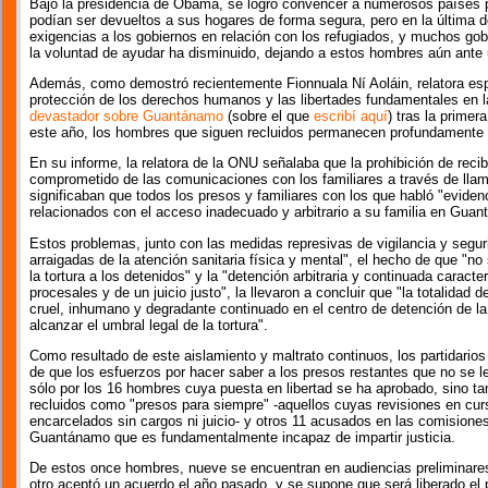
Bajo la presidencia de Obama, se logró convencer a numerosos países 
podían ser devueltos a sus hogares de forma segura, pero en la última
exigencias a los gobiernos en relación con los refugiados, y muchos gob
la voluntad de ayudar ha disminuido, dejando a estos hombres aún ante u
Además, como demostró recientemente Fionnuala Ní Aoláin, relatora esp
protección de los derechos humanos y las libertades fundamentales en la
devastador sobre Guantánamo
(sobre el que
escribí aquí
) tras la primer
este año, los hombres que siguen recluidos permanecen profundamente 
En su informe, la relatora de la ONU señalaba que la prohibición de recibir
comprometido de las comunicaciones con los familiares a través de llam
significaban que todos los presos y familiares con los que habló "evide
relacionados con el acceso inadecuado y arbitrario a su familia en Gua
Estos problemas, junto con las medidas represivas de vigilancia y seguri
arraigadas de la atención sanitaria física y mental", el hecho de que "no 
la tortura a los detenidos" y la "detención arbitraria y continuada caracte
procesales y de un juicio justo", la llevaron a concluir que "la totalidad 
cruel, inhumano y degradante continuado en el centro de detención de 
alcanzar el umbral legal de la tortura".
Como resultado de este aislamiento y maltrato continuos, los partidarios 
de que los esfuerzos por hacer saber a los presos restantes que no se l
sólo por los 16 hombres cuya puesta en libertad se ha aprobado, sino t
recluidos como "presos para siempre" -aquellos cuyas revisiones en c
encarcelados sin cargos ni juicio- y otros 11 acusados en las comisiones 
Guantánamo que es fundamentalmente incapaz de impartir justicia.
De estos once hombres, nueve se encuentran en audiencias preliminare
otro aceptó un acuerdo el año pasado, y se supone que será liberado el