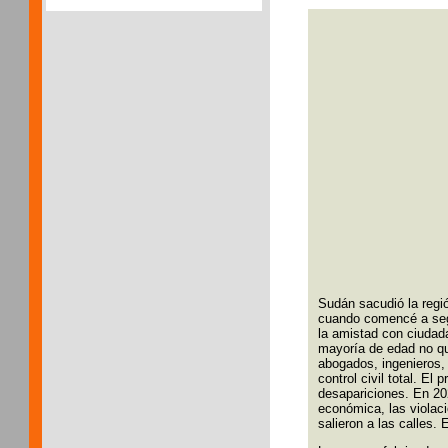
Sudán sacudió la regi
cuando comencé a segu
la amistad con ciudad
mayoría de edad no que
abogados, ingenieros,
control civil total. E
desapariciones. En 2021
económica, las violaci
salieron a las calles. 