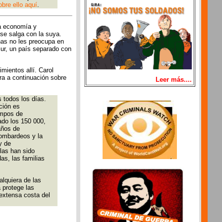
bre ello aquí
.
la economía y
 se salga con la suya.
onas no les preocupa en
Sur, un país separado con
ientos allí. Carol
ura a continuación sobre
Leer más....
 todos los días.
ción es
ampos de
ado los 150 000,
años de
bombardeos y la
y de
las han sido
s, las familias
alquiera de las
 protege las
 extensa costa del