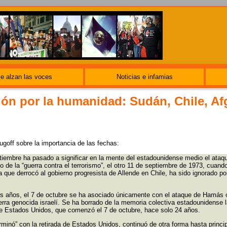
e alzan las voces
Noticias e infamias
ón por la humanidad: Sudán, Chile, Af
ugoff sobre la importancia de las fechas:
tiembre ha pasado a significar en la mente del estadounidense medio el ataqu
 de la “guerra contra el terrorismo”, el otro 11 de septiembre de 1973, cuan
a que derrocó al gobierno progresista de Allende en Chile, ha sido ignorado p
os años, el 7 de octubre se ha asociado únicamente con el ataque de Hamás co
rra genocida israelí. Se ha borrado de la memoria colectiva estadounidense l
de Estados Unidos, que comenzó el 7 de octubre, hace solo 24 años.
minó” con la retirada de Estados Unidos, continuó de otra forma hasta princi