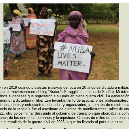
ón en 2019 cuando protestas masivas derrocaron 20 años de dictadura militar
ir el movimiento en el blog “Sudan's Struggle" (La lucha de Sudán). Mi int
anos sudaneses que regresaron a su país en plena guerra civil. La generación
ría otra dictadura militar. Ese levantamiento de asociaciones profesionales
 trabajadores y estudiantes educados y organizados, y comités de resistencia
l precio de la rebeldía fue el asesinato de cientos de manifestantes, miles de e
, otro golpe militar descarriló al gobierno de transición que abordaba la corru
ones de los derechos humanos y la injusticia. Cientos de miles de personas d
Es el estallido de la guerra civil en 2023 lo que ha llevado al país a la ruina.