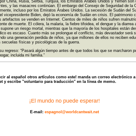
por China, Rusia, Serbia, Turquía, los Emiratos Árabes Unidos y Yemen son u
ntes, y las masacres continúan. El embargo del Consejo de Seguridad de la 
rmente, incluso por los Emiratos Árabes Unidos. La secesión de Sudán del Sur
 el vicepresidente Biden, dejó la economía de Sudán en crisis. El patrimonio 
 artefactos se venden en Internet. Cientos de miles de niños sufren malnutri
ente de muerte. El cólera, la malaria, la fiebre tifoidea, el dengue y la diarre
supone un riesgo mortal, mientras que la mayoría de los hospitales están des
dico es escaso. Cuanto más se prolongue el conflicto, más devastador será s
ndo una generación perdida de niños, ya que millones de ellos no reciben edu
secuelas físicas y psicológicas de la guerra.
 su regreso: “Pasará algún tiempo antes de que todos los que se marcharon p
ogar, incluida mi familia.”
ucir al español otros artículos como este! manda un correo electrónico a
 y escribe "voluntario para traducción" en la línea de memo.
¡El mundo no puede esperar!
E-mail:
espagnol@worldcantwait.net