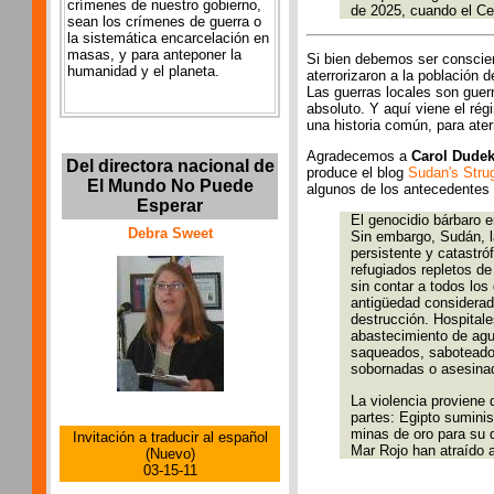
crímenes de nuestro gobierno,
de 2025, cuando el Cen
sean los crímenes de guerra o
la sistemática encarcelación en
masas, y para anteponer la
Si bien debemos ser conscien
humanidad y el planeta.
aterrorizaron a la población 
Las guerras locales son guerr
absoluto. Y aquí viene el ré
una historia común, para ate
Agradecemos a
Carol Dude
Del directora nacional de
produce el blog
Sudan's Stru
El Mundo No Puede
algunos de los antecedentes 
Esperar
El genocidio bárbaro 
Debra Sweet
Sin embargo, Sudán, la
persistente y catastr
refugiados repletos d
sin contar a todos lo
antigüedad considerad
destrucción. Hospitale
abastecimiento de agu
saqueados, saboteados
sobornadas o asesinad
La violencia proviene 
partes: Egipto suminis
minas de oro para su d
Invitación a traducir al español
Mar Rojo han atraído 
(Nuevo)
03-15-11