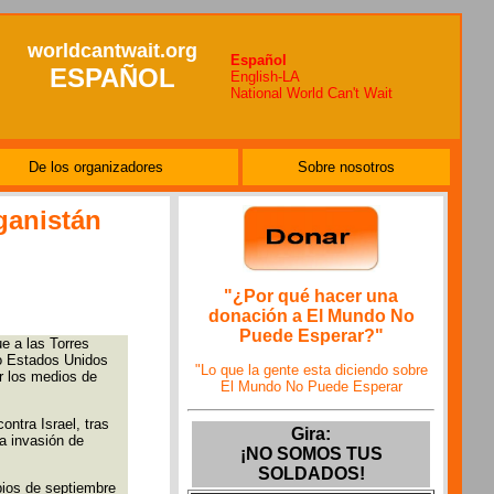
worldcantwait.org
Español
ESPAÑOL
English-LA
National World Can't Wait
De los organizadores
Sobre nosotros
ganistán
"¿Por qué hacer una
donación a El Mundo No
Puede Esperar?"
e a las Torres
do Estados Unidos
"Lo que la gente esta diciendo sobre
or los medios de
El Mundo No Puede Esperar
ntra Israel, tras
Gira:
a invasión de
¡NO SOMOS TUS
SOLDADOS!
pios de septiembre