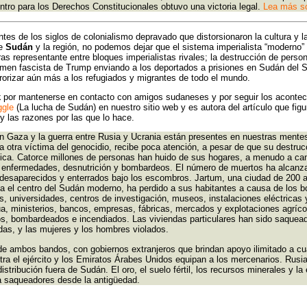
tro para los Derechos Constitucionales obtuvo una victoria legal.
Lea más so
tes de los siglos de colonialismo depravado que distorsionaron la cultura y 
de
Sudán
y la región, no podemos dejar que el sistema imperialista “moderno”
as representante entre bloques imperialistas rivales; la destrucción de pers
gimen fascista de Trump enviando a los deportados a prisiones en Sudán del 
rrorizar aún más a los refugiados y migrantes de todo el mundo.
k
por mantenerse en contacto con amigos sudaneses y por seguir los acontecim
ggle
(La lucha de Sudán) en nuestro sitio web y es autora del artículo que fig
y las razones por las que lo hace.
en Gaza y la guerra entre Rusia y Ucrania están presentes en nuestras mentes
 otra víctima del genocidio, recibe poca atención, a pesar de que su destruc
ófica. Catorce millones de personas han huido de sus hogares, a menudo a c
e enfermedades, desnutrición y bombardeos. El número de muertos ha alcanz
s desaparecidos y enterrados bajo los escombros. Jartum, una ciudad de 200 
a el centro del Sudán moderno, ha perdido a sus habitantes a causa de los 
s, universidades, centros de investigación, museos, instalaciones eléctricas 
a, ministerios, bancos, empresas, fábricas, mercados y explotaciones agríco
, bombardeados e incendiados. Las viviendas particulares han sido saqueada
as, y las mujeres y los hombres violados.
de ambos bandos, con gobiernos extranjeros que brindan apoyo ilimitado a cu
tra el ejército y los Emiratos Árabes Unidos equipan a los mercenarios. Rusia
istribución fuera de Sudán. El oro, el suelo fértil, los recursos minerales y la
a saqueadores desde la antigüedad.