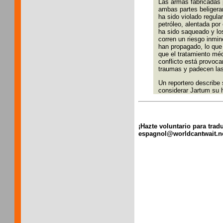
Las armas fabricadas 
ambas partes beligera
ha sido violado regula
petróleo, alentada por
ha sido saqueado y los
corren un riesgo inmin
han propagado, lo que 
que el tratamiento mé
conflicto está provoca
traumas y padecen las 
Un reportero describe
considerar Jartum su h
¡Hazte voluntario para trad
espagnol@worldcantwait.net