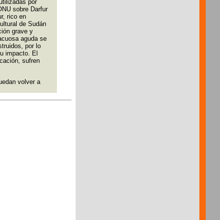
tilizadas por
ONU sobre Darfur
, rico en
cultural de Sudán
ción grave y
a acuosa aguda se
truidos, por lo
u impacto. El
cación, sufren
uedan volver a