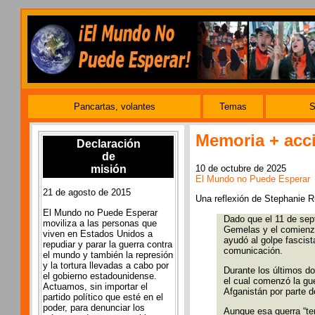
Pancartas, volantes
Temas
S
Memoria + acci
Declaración
de
10 de octubre de 2025
misión
El Mundo no Puede Esperar
21 de agosto de 2015
Una reflexión de Stephanie R
El Mundo no Puede Esperar
Dado que el 11 de sep
moviliza a las personas que
Gemelas y el comienzo
viven en Estados Unidos a
ayudó al golpe fascist
repudiar y parar la guerra contra
comunicación.
el mundo y también la represión
y la tortura llevadas a cabo por
Durante los últimos d
el gobierno estadounidense.
el cual comenzó la gue
Actuamos, sin importar el
Afganistán por parte 
partido político que esté en el
poder, para denunciar los
Aunque esa guerra “ter