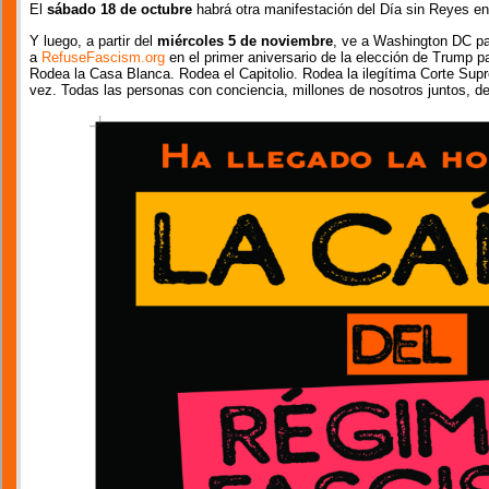
El
sábado 18 de octubre
habrá otra manifestación del Día sin Reyes en 
Y luego, a partir del
miércoles 5 de noviembre
, ve a Washington DC pa
a
RefuseFascism.org
en el primer aniversario de la elección de Trump p
Rodea la Casa Blanca. Rodea el Capitolio. Rodea la ilegítima Corte Supr
vez. Todas las personas con conciencia, millones de nosotros juntos, d