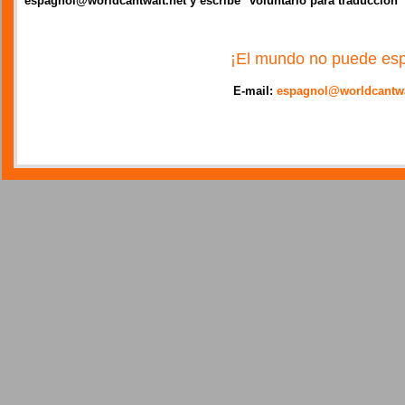
espagnol@worldcantwait.net y escribe "voluntario para traducción"
¡El mundo no puede esp
E-mail:
espagnol@worldcantwa