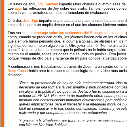
Un lunes de abril,
Joy Damiani
impartió unas charlas a cuatro clases de 
Lee
aquí
las reflexiones de Joy sobre esa visita. También puedes consu
sobre la visita, extraídos de nuestro formulario de evaluación.
Otro día,
Joe Urgo
impartió una charla a una clase universitaria en uno
charla dio lugar a un amplio debate en el que los alumnos hicieron vario
Tras ver un
cortometraje sobre las audiencias del Soldado de Invierno
, 
cómo, cuando se producen crisis, los jóvenes hacen cola en las oficinas
que siempre había pensado que, si ocurría algo así, se alistaría en los m
significa convertirme en alguien así”. Otro joven afirmó: “No me alistar
pueblo”. Una estudiante comentó que la película no le había sorprendid
mismo en el mundo, todas las cosas malas, todo es posible. Otra joven a
porque “vengo de otro país y la gente de mi país conoce la verdad sobr
A continuación, nos trasladamos, a través de Zoom, a un centro de forma
Ross Caputi
habló ante tres clases de psicología (ver el vídeo más arriba
diciendo:
“Ross, tu presentación de hoy ha sido realmente acertada. Has t
necesario de una forma a la vez amable y profundamente compasi
sin alejar a tu público”. Lo que más destacó fue tu disposición a a
exterior de EE.UU. Has puesto de manifiesto cómo estas políticas
menudo con consecuencias humanas devastadoras para poblacion
graves implicaciones para el bienestar y la integridad moral de n
fácil de comunicar, y lo has hecho con claridad, valentía y respet
realizando y por compartirlo con nuestros estudiantes.
Y gracias a ti, Stephanie, por traer estas voces excepcionales a 
con We are Not Your Soldiers.