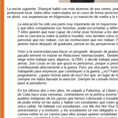
La noche siguiente, Shaniyat habló con más alumnos de ese centro, jun
profesional local, todos ellos matriculados en el curso de forma asíncro
se alistó, sus experiencias en Afganistán y su transición de vuelta a la vid
La educación ha sido una parte muy importante de mi trayectoria:
y que ellos compartieran sus historias; poder escucharlas y reflex
Y ellos quieren que seas capaz de contar esas historias a los de
solo la conciencia sobre la política mundial, sino también cómo
personas que nos rodean, con las instituciones que nos rodean. 
quieres hacer después de graduarte, pensar en las perspectivas l
Volví a la universidad para hacer un posgrado: después de gradu
pasado terminé mi máster en Relaciones Internacionales. También
elegir entre trabajar para, digamos, la ONU, o decidir trabajar pa
armas. Son cosas en las que quizá no pensamos, porque si prestas
contribuyendo directamente a la guerra. Pero, por otra parte, inc
trabajando para empresas que contribuyen a la guerra, ¿no? Fabr
preguntarme: ¿quiero formar parte de eso? Así que, en lugar de ha
siempre me había llamado la atención. Siempre he contado histori
pasé al periodismo.
En los últimos dos o tres años, he viajado a Palestina, al Líbano
de Cuba hace unas semanas, centrándome en la política exterior
pueblos indígenas de los países que hemos colonizado o invadid
de poder entrar en las aulas y hablar con estudiantes que creen qu
única salida. He hablado con estudiantes, con We Are Not Your
universitarios y a institutos, y los estudiantes se ven obligados a
carrera militar es un camino para ellos porque quieren estabilidad