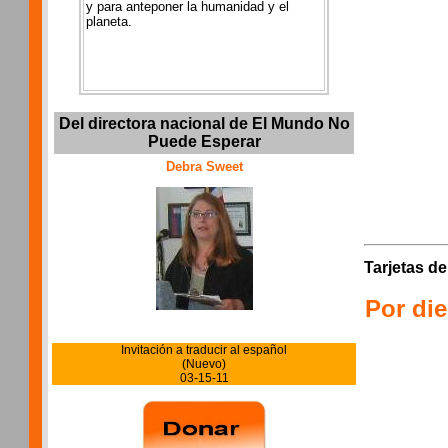
y para anteponer la humanidad y el
planeta.
Del directora nacional de El Mundo No
Puede Esperar
Debra Sweet
Tarjetas d
Por di
Invitación a traducir al español
(Nuevo)
03-15-11