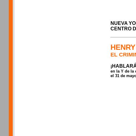
NUEVA YOR
CENTRO D
HENRY
EL CRIM
¡HABLARÁ
en la Y de la 
el 31 de may