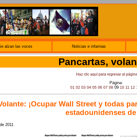
Se alzan las voces
Noticias e infamias
Pancartas, volan
Haz clic aquí para regresar al págin
Página:
09
01
02
03
04
05
06
07
08
10
11
12
Volante: ¡Ocupar Wall Street y todas pa
estadounidenses de 
 de 2011