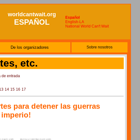
worldcantwait.org
Español
ESPAÑOL
English-LA
National World Can't Wait
De los organizadores
Sobre nosotros
tes, etc.
a de entrada
13
14
15
16
17
rtes para detener las guerras
imperio!