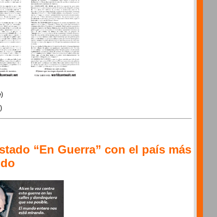
)
)
estado “En Guerra” con el país más
ndo