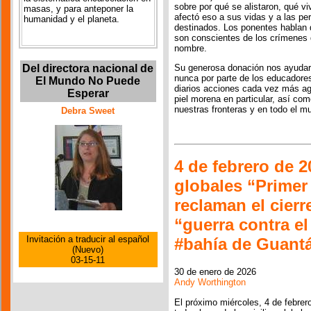
sobre por qué se alistaron, qué v
masas, y para anteponer la
afectó eso a sus vidas y a las pe
humanidad y el planeta.
destinados. Los ponentes hablan 
son conscientes de los crímenes
nombre.
Su generosa donación nos ayudar
Del directora nacional de
nunca por parte de los educadore
El Mundo No Puede
diarios acciones cada vez más ag
Esperar
piel morena en particular, así co
nuestras fronteras y en todo el m
Debra Sweet
4 de febrero de 20
globales “Primer
reclaman el cierre
“guerra contra el
Invitación a traducir al español
#bahía de Guan
(Nuevo)
03-15-11
30 de enero de 2026
Andy Worthington
El próximo miércoles, 4 de febre