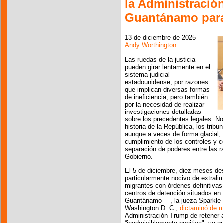
la Administració
Guantánamo para
13 de diciembre de 2025
Andy Worthington
Las ruedas de la justicia
pueden girar lentamente en el
sistema judicial
estadounidense, por razones
que implican diversas formas
de ineficiencia, pero también
por la necesidad de realizar
investigaciones detalladas
sobre los precedentes legales. No
historia de la República, los tri
aunque a veces de forma glacial, u
cumplimiento de los controles y co
separación de poderes entre las ra
Gobierno.
El 5 de diciembre, diez meses d
particularmente nocivo de extrali
migrantes con órdenes definitiva
centros de detención situados en
Guantánamo —, la jueza Sparkle L
Washington D. C.,
dictaminó de m
Administración Trump de retener 
“inadmisiblemente punitiva", ya q