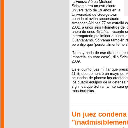
la Fuerza Aérea Michael
Schrama era un estudiante
universitario de 19 años en la
Universidad de Georgetown
cuando el avión secuestrado
American Airlines 77 se estrelló 
2001, a unos seis kilómetros del 
ahora de unos 45 años, recordó co
interrogatorio preliminar el lunes 
Guantánamo. Schrama también reco
pero dijo que “personalmente no s
“No hay nada de ese día que crea
imparcial en este caso", dijo Sc
2009.
Es el quinto juez militar que presi
11-S, que comenzó en mayo de 20
acusados de planear los atentados
los cuatro equipos de la defensa ni
significa que Schrama intentará g
más inciertas.
Un juez condena e
"inadmisiblement