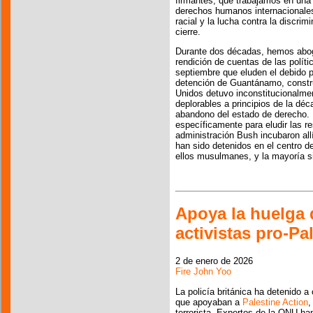
firmantes, que trabajamos en una 
derechos humanos internacionales,
racial y la lucha contra la discri
cierre.
Durante dos décadas, hemos abog
rendición de cuentas de las polít
septiembre que eluden el debido pr
detención de Guantánamo, constr
Unidos detuvo inconstitucionalmen
deplorables a principios de la dé
abandono del estado de derecho. 
específicamente para eludir las re
administración Bush incubaron all
han sido detenidos en el centro d
ellos musulmanes, y la mayoría si
Apoya la huelga 
activistas pro-Pa
2 de enero de 2026
Fire John Yoo
La policía británica ha detenido a
que apoyaban a
Palestine Action
,
terrorista. Expertos de la ONU ha