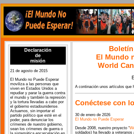
Boletín
Declaración
de
El Mundo 
misión
World Can'
21 de agosto de 2015
El Mundo no Puede Esperar
moviliza a las personas que
A continación unos artículos que h
viven en Estados Unidos a
repudiar y parar la guerra contra
el mundo y también la represión
Conéctese con lo
y la tortura llevadas a cabo por
el gobierno estadounidense.
Actuamos, sin importar el
30 de enero de 2026
partido político que esté en el
El Mundo no Puede Esperar
poder, para denunciar los
crímenes de nuestro gobierno,
Desde 2008, nuestro proyecto “
We
sean los crímenes de guerra o
soldados) ha llevado a veteranos 
la sistemática encarcelación en