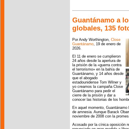
Guantánamo a los
globales, 135 fot
Por Andy Worthington,
Close
Guantánamo
, 19 de enero de
2026.
El 11 de enero se cumplieron
24 años desde la apertura de
la prisión de la «guerra contra
el terrorismo» en la bahía de
Guantánamo, y 14 años desde
que el abogado
estadounidense Tom Wilner y
yo creamos la campaña Close
Guantánamo para pedir el
cierre de la prisión y dar a
conocer las historias de los hombr
En aquel momento, Guantánamo la
de amnesia. Aunque Barack Obama
noviembre de 2008 con la promesa 
Acosado por la cínica oposición r
renunciado en gran medida a libe