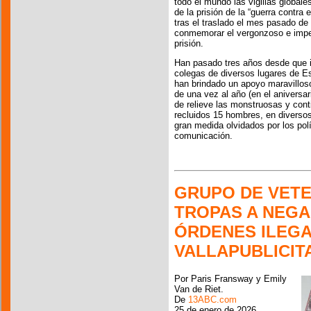
todo el mundo las vigilias globale
de la prisión de la “guerra contra e
tras el traslado el mes pasado de 
conmemorar el vergonzoso e imper
prisión.
Han pasado tres años desde que in
colegas de diversos lugares de E
han brindado un apoyo maravilloso
de una vez al año (en el aniversa
de relieve las monstruosas y conti
recluidos 15 hombres, en diversos
gran medida olvidados por los polí
comunicación.
GRUPO DE VETE
TROPAS A NEGA
ÓRDENES ILEGA
VALLAPUBLICIT
Por Paris Fransway y Emily
Van de Riet.
De
13ABC.com
25 de enero de 2026