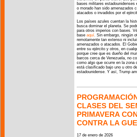
bases militares estadounidenses e
o morado han sido amenazados co
atacados o invadidos por el ejérc
Los países azules cuentan la hist
busca dominar el planeta. Se pod
para otros imperios con bases. V
base
aquí
. Sin embargo, ningún o
remotamente tan extenso ni inclui
amenazados o atacados. El Gobier
entre su ejército y otros, en cua
porque cree que es dueño del mun
barcos cerca de Venezuela, no co
como algo que ocurre en la zona 
está clasificado bajo uno u otro d
estadounidense. Y así, Trump am
PROGRAMACIÓN 
CLASES DEL SE
PRIMAVERA CO
CONTRA LA GU
17 de enero de 2026