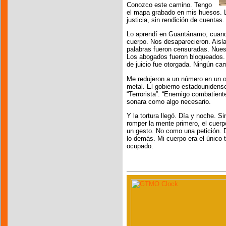
Conozco este camino. Tengo
el mapa grabado en mis huesos. Ll
justicia, sin rendición de cuentas.
Lo aprendí en Guantánamo, cuando
cuerpo. Nos desaparecieron. Aisla
palabras fueron censuradas. Nues
Los abogados fueron bloqueados. 
de juicio fue otorgada. Ningún cam
Me redujeron a un número en un ov
metal. El gobierno estadounidense
“Terrorista”. “Enemigo combatiente
sonara como algo necesario.
Y la tortura llegó. Día y noche. 
romper la mente primero, el cuer
un gesto. No como una petición. 
lo demás. Mi cuerpo era el único t
ocupado.