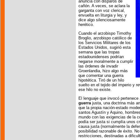
anuncia con disparos de
cañón. A veces, se aclara la
garganta con voz clerical,
envuelta en liturgia y ley, y
dice algo silenciosamente
herético.
Cuando el arzobispo Timothy
Broglio, arzobispo católico de
los Servicios Militares de los
Estados Unidos, sugirió esta
semana que las tropas
estadounidenses podrían
negarse moralmente a cumplir
las órdenes de invadir
Groenlandia, hizo algo más
que comentar una guerra
hipotética. Tiró de un hilo
suelto en el tejido del imperio y 
ese hilo no existe.
El lenguaje que invocó pertenece 
guerra
justa, una doctrina más a
que la propia nación-estado modern
santos Agustín y Aquino, hombres q
mundo con las exigencias de la c
podía ser justa si cumplía unos cr
causa justa (normalmente la defen
posibilidad razonable de éxito. N
restricciones, destinadas a dificulta